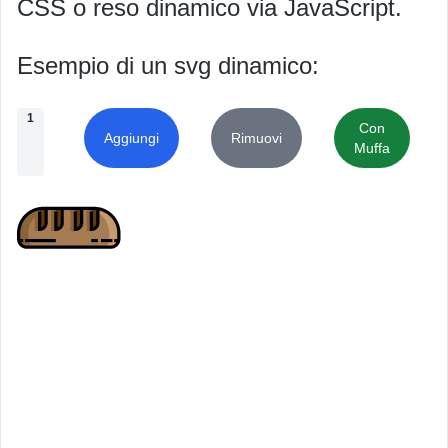
CSS o reso dinamico via JavaScript.
Esempio di un svg dinamico:
1
Con
Aggiungi
Rimuovi
Muffa